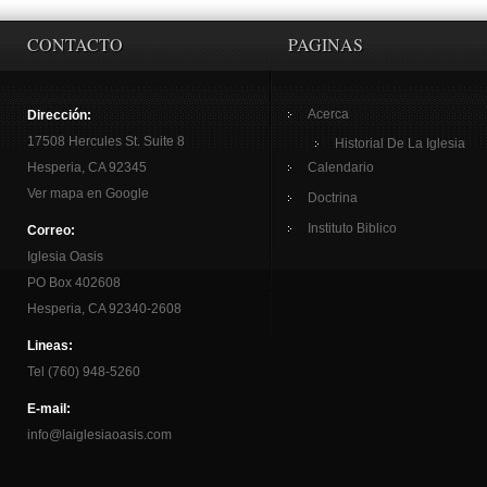
CONTACTO
PAGINAS
Acerca
Dirección:
17508 Hercules St. Suite 8
Historial De La Iglesia
Hesperia, CA 92345
Calendario
Ver mapa en Google
Doctrina
Instituto Biblico
Correo:
Iglesia Oasis
PO Box 402608
Hesperia, CA 92340-2608
Lineas:
Tel (760) 948-5260
E-mail:
info@laiglesiaoasis.com