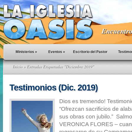
Encuentro 
Ministerios
»
Eventos
»
Escritorio del Pastor
Testimo
Inicio
» Entradas Etiquetadas "Diciembre 2019"
Testimonios (Dic. 2019)
Dios es tremendo! Testimoni
“Ofrezcan sacrificios de ala
sus obras con jubilo.” Salm
VERONICA FLORES – cuand
regresaron de su Campament