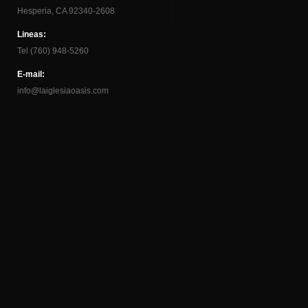
Hesperia, CA 92340-2608
Lineas:
Tel (760) 948-5260
E-mail:
info@laiglesiaoasis.com