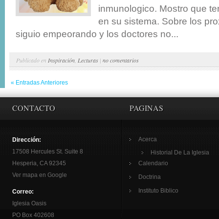
inmunologico. Mostro que ten
en su sistema. Sobre los pr
siguio empeorando y los doctores no...
Publicado en
Inspiración
,
Lecturas
|
no comentarios
« Entradas Anteriores
CONTACTO
PAGINAS
Acerca
Dirección:
17508 Hercules St. Suite 8
Historial De La Iglesia
Hesperia, CA 92345
Calendario
Ver mapa en Google
Doctrina
Instituto Biblico
Correo:
Iglesia Oasis
PO Box 402608