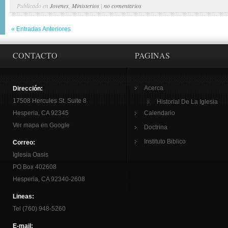
Publicado en
Jovenes
,
Ministerios
|
no comentarios
« Entradas Anteriores
CONTACTO
PAGINAS
Acerca
Dirección:
17508 Hercules St. Suite 8
Historial De La Iglesia
Hesperia, CA 92345
Calendario
Ver mapa en Google
Doctrina
Instituto Biblico
Correo:
Iglesia Oasis
PO Box 402608
Hesperia, CA 92340-2608
Lineas:
Tel (760) 948-5260
E-mail: