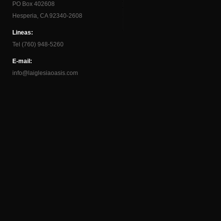
PO Box 402608
Hesperia, CA 92340-2608
Lineas:
Tel (760) 948-5260
E-mail:
info@laiglesiaoasis.com