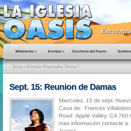
Encuentro 
Ministerios
»
Eventos
»
Escritorio del Pastor
Testimo
Inicio
» Entradas Etiquetadas "Damas"
Sept. 15: Reunion de Damas
Miercoles, 15 de sept. Nuev
Casa de: Frances Villalobo
Road Apple Valley, CA 760
mas información contacte a:
Juarez –...