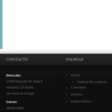
CONTACTO
PAGINAS
Acerca
Dirección:
17508 Hercules St. Suite 8
Historial De La Iglesia
Hesperia, CA 92345
Calendario
Ver mapa en Google
Doctrina
Instituto Biblico
Correo:
Iglesia Oasis