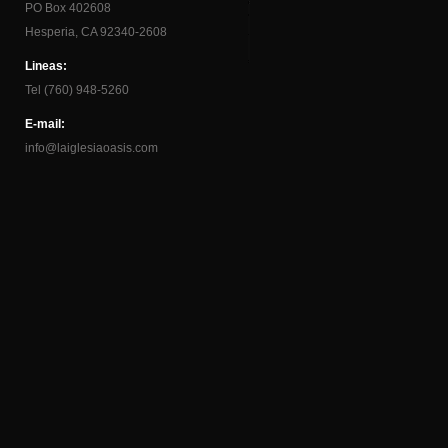
PO Box 402608
Hesperia, CA 92340-2608
Lineas:
Tel (760) 948-5260
E-mail:
info@laiglesiaoasis.com