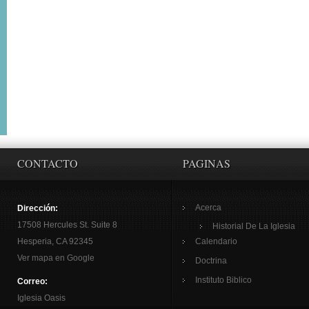
CONTACTO
PAGINAS
Acerca
Dirección:
17508 Hercules St. Suite 8
Historial De La Iglesia
Hesperia, CA 92345
Calendario
Ver mapa en Google
Doctrina
Instituto Biblico
Correo:
Iglesia Oasis