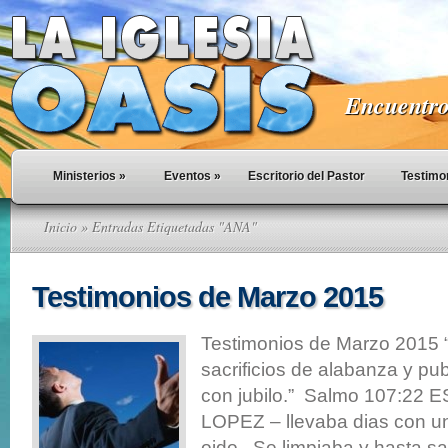
Encuentro 
Ministerios
»
Eventos
»
Escritorio del Pastor
Testimo
Inicio
» Entradas Etiquetadas "ANA"
Testimonios de Marzo 2015
Testimonios de Marzo 2015 
sacrificios de alabanza y pu
con jubilo.” Salmo 107:22
LOPEZ – llevaba dias con un 
oido. Se limpiaba y hasta sa