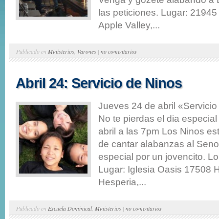
las peticiones. Lugar: 219
Apple Valley,...
Publicado en
Ministerios
,
Varones
|
no comentarios
Abril 24: Servicio de Ninos
Jueves 24 de abril «Servic
No te pierdas el dia especia
abril a las 7pm Los Ninos e
de cantar alabanzas al Seno
especial por un jovencito. 
Lugar: Iglesia Oasis 17508 H
Hesperia,...
Publicado en
Escuela Dominical
,
Ministerios
|
no comentarios