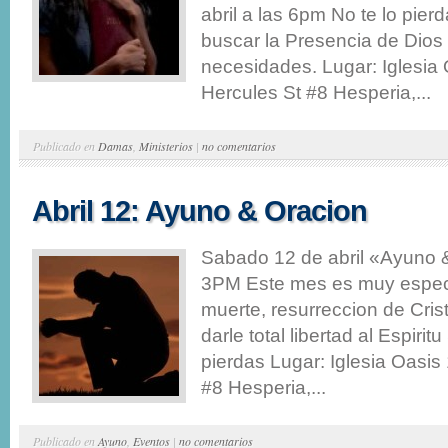
abril a las 6pm No te lo pier
buscar la Presencia de Dios 
necesidades. Lugar: Iglesia
Hercules St #8 Hesperia,...
Publicado en
Damas
,
Ministerios
|
no comentarios
Abril 12: Ayuno & Oracion
Sabado 12 de abril «Ayuno 
3PM Este mes es muy especi
muerte, resurreccion de Cris
darle total libertad al Espirit
pierdas Lugar: Iglesia Oasis
#8 Hesperia,...
Publicado en
Ayuno
,
Eventos
|
no comentarios