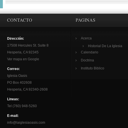
CONTACTO
PAGINAS
Acerca
Dirección:
17508 Hercules St. Suite 8
Historial De La Iglesia
Hesperia, CA 92345
Calendario
Ver mapa en Google
Doctrina
Instituto Biblico
Correo:
Iglesia Oasis
PO Box 402608
Hesperia, CA 92340-2608
Lineas:
Tel (760) 948-5260
E-mail:
info@laiglesiaoasis.com