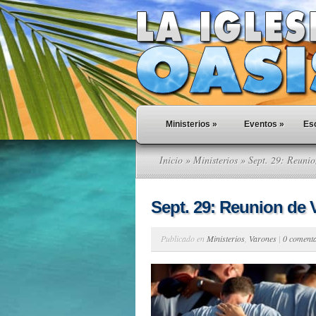
Ministerios
»
Eventos
»
Esc
Inicio
»
Ministerios
» Sept. 29: Reunio
Sept. 29: Reunion de 
Publicado en
Ministerios
,
Varones
|
0 coment