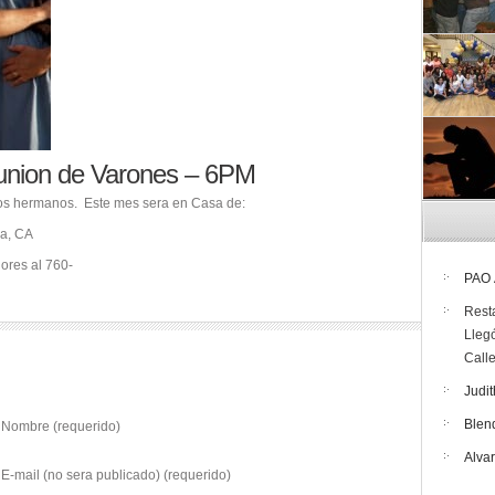
union de Varones – 6PM
os hermanos. Este mes sera en Casa de:
a, CA
ores al 760-
PAO
Rest
Lleg
Call
Judit
Blen
Nombre (requerido)
Alva
E-mail (no sera publicado) (requerido)