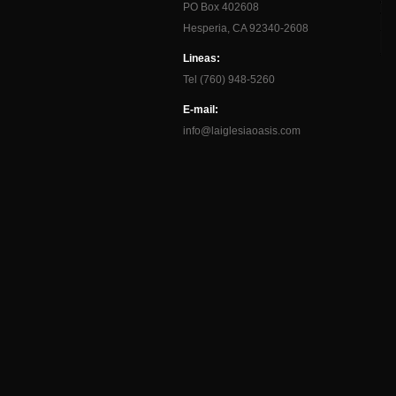
PO Box 402608
Hesperia, CA 92340-2608
Lineas:
Tel (760) 948-5260
E-mail:
info@laiglesiaoasis.com