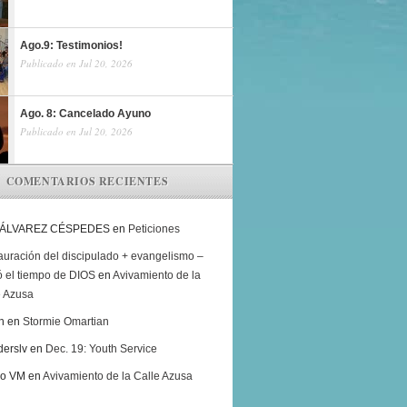
Ago.9: Testimonios!
Publicado en Jul 20, 2026
Ago. 8: Cancelado Ayuno
Publicado en Jul 20, 2026
COMENTARIOS RECIENTES
 ÁLVAREZ CÉSPEDES
en
Peticiones
auración del discipulado + evangelismo –
ó el tiempo de DIOS
en
Avivamiento de la
e Azusa
h
en
Stormie Omartian
derslv
en
Dec. 19: Youth Service
ro VM
en
Avivamiento de la Calle Azusa