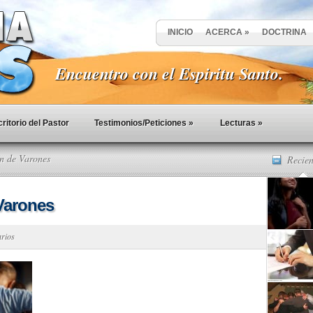
INICIO
ACERCA
»
DOCTRINA
Encuentro con el Espiritu Santo.
ritorio del Pastor
Testimonios/Peticiones
»
Lecturas
»
n de Varones
Recien
Varones
arios