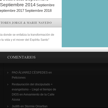
Septiembre 2014
Septiembre
eptiembre 2017
Septiembre 2018
STORES JORGE & MARIE NAVEDO
sia donde se enfatiza la transformación de
n tu vida y el mover del Espíritu Santo"
COMENTARIOS
PAO ÁLVAREZ CÉSPEDES
en
Peticiones
Restauración del discipulado +
evangelismo – Llegó el tiempo de
DIOS
en
Avivamiento de la Calle
Azusa
Judith
en
Stormie Omartian