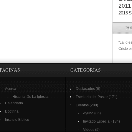
2011
2015
S
PA
"La igle
Cristo e
PAGINAS
CATEGORIAS
Acerca
Destacados
(6)
Historial De La Iglesia
Escritorio del Pastor
(171)
Calendario
Eventos
(280)
Doctrina
Ayuno
(86)
Instituto Biblico
Invitado Especial
(184)
Videos
(5)