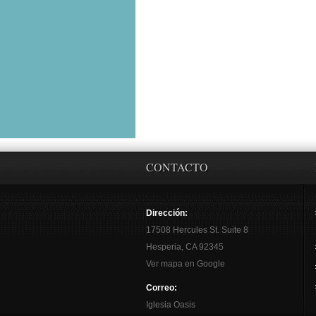
CONTACTO
Dirección:
17508 Hercules St. Suite 8
Hesperia, CA 92345
Ver mapa en Google
Correo:
Iglesia Oasis