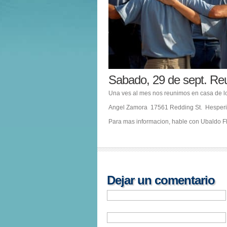
Sabado, 29 de sept. Re
Una ves al mes nos reunimos en casa de l
Angel Zamora 17561 Redding St. Hesperi
Para mas informacion, hable con Ubaldo Fl
Dejar un comentario