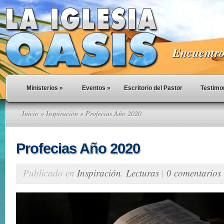
Encuentro 
Ministerios
»
Eventos
»
Escritorio del Pastor
Testimo
Inicio
»
Inspiración
» Profecias Año 2020
Profecias Año 2020
Publicado en
Inspiración
,
Lecturas
|
0 comentarios