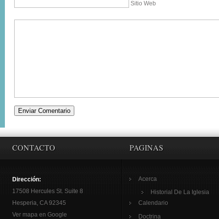
Sitio Web
CONTACTO
PAGINAS
Acerca
Dirección:
17508 Hercules St. Suite 8
Historial De La Iglesia
Hesperia, CA 92345
Calendario
Ver mapa en Google
Doctrina