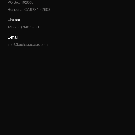
PO Box 402608
Hesperia, CA 92340-2608
Lineas:
Tel (760) 948-5260
E-mail:
info@laiglesiaoasis.com