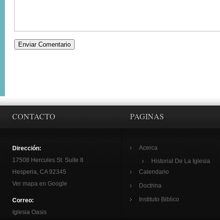
CONTACTO
PAGINAS
Acerca
Dirección:
17508 Hercules St. Suite 8
Historial De La Iglesia
Hesperia, CA 92345
Calendario
Ver mapa en Google
Doctrina
Instituto Biblico
Correo:
Iglesia Oasis