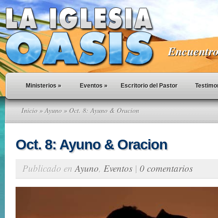
Encuentro 
Ministerios
»
Eventos
»
Escritorio del Pastor
Testimo
Inicio
»
Ayuno
» Oct. 8: Ayuno & Oracion
Oct. 8: Ayuno & Oracion
Publicado en
Ayuno
,
Eventos
|
0 comentarios