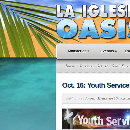
Ministerios
»
Eventos
»
Esc
Inicio
»
Jovenes
» Oct. 16: Youth Servi
Oct. 16: Youth Service
Publicado en
Jovenes
,
Ministerios
|
0 comenta