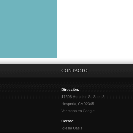
CONTACTO
Dirección:
17508 Hercules St. Suite 8
Hesperia, CA 92345
Ver mapa en Google
Correo:
Iglesia Oasis