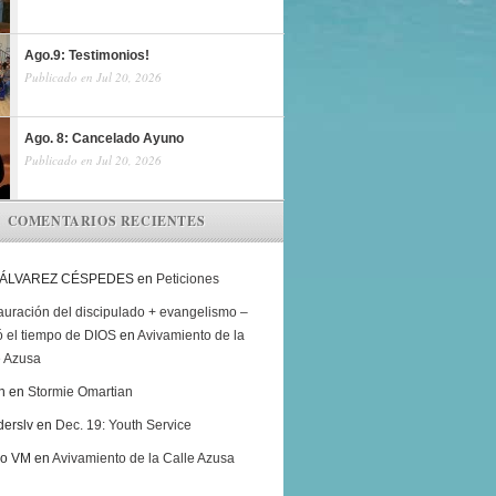
Ago.9: Testimonios!
Publicado en Jul 20, 2026
Ago. 8: Cancelado Ayuno
Publicado en Jul 20, 2026
COMENTARIOS RECIENTES
 ÁLVAREZ CÉSPEDES
en
Peticiones
auración del discipulado + evangelismo –
ó el tiempo de DIOS
en
Avivamiento de la
e Azusa
h
en
Stormie Omartian
derslv
en
Dec. 19: Youth Service
ro VM
en
Avivamiento de la Calle Azusa