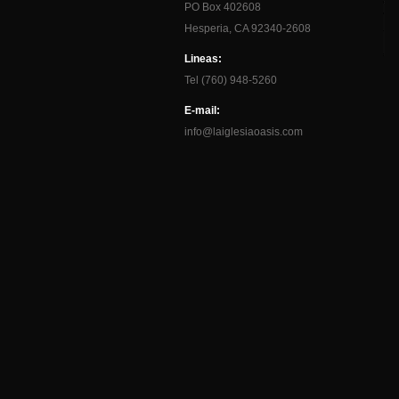
PO Box 402608
Hesperia, CA 92340-2608
Lineas:
Tel (760) 948-5260
E-mail:
info@laiglesiaoasis.com