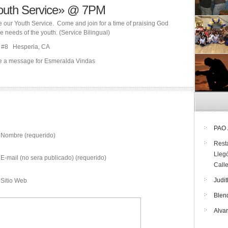
Youth Service» @ 7PM
 our Youth Service. Come and join for a time of praising God
e needs of the youth. (Service Bilingual)
t. #8 Hesperia, CA
ve a message for Esmeralda Vindas
PAO
Nombre (requerido)
Rest
Lleg
E-mail (no sera publicado) (requerido)
Call
Judit
Sitio Web
Blen
Alva