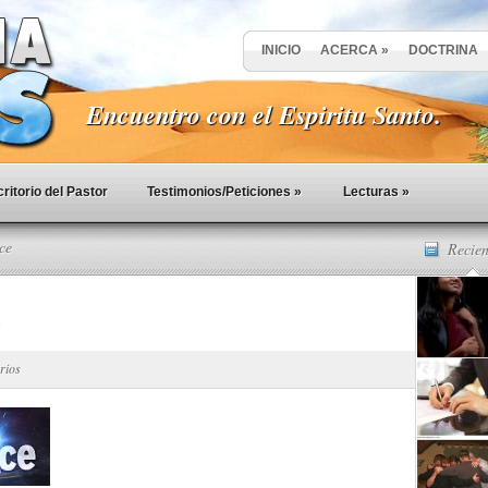
INICIO
ACERCA
»
DOCTRINA
Encuentro con el Espiritu Santo.
ritorio del Pastor
Testimonios/Peticiones
»
Lecturas
»
ce
Recien
rios