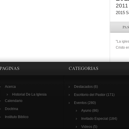
2011
2015
S
PA
"La igle
Cristo e
PAGINAS
CATEGORIAS
Acerca
Destacados
(6)
Historial De La Iglesia
Escritorio del Pastor
(171)
Calendario
Eventos
(280)
Doctrina
Ayuno
(86)
Instituto Biblico
Invitado Especial
(184)
Videos
(5)