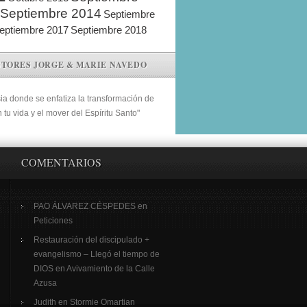
Septiembre 2014
Septiembre
eptiembre 2017
Septiembre 2018
STORES JORGE & MARIE NAVEDO
sia donde se enfatiza la transformación de
n tu vida y el mover del Espíritu Santo"
COMENTARIOS
PAO ÁLVAREZ CÉSPEDES
en
Peticiones
Restauración del discipulado +
evangelismo – Llegó el tiempo de
DIOS
en
Avivamiento de la Calle
Azusa
Judith
en
Stormie Omartian