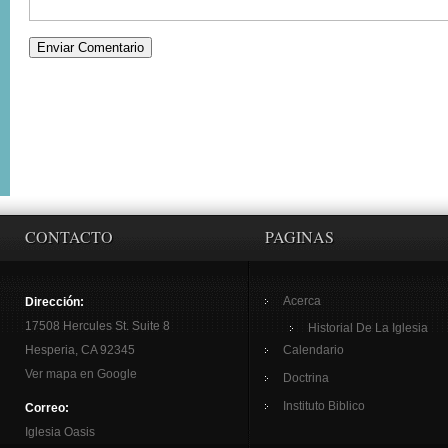
CONTACTO
PAGINAS
Acerca
Dirección:
17508 Hercules St. Suite 8
Historial De La Iglesia
Hesperia, CA 92345
Calendario
Ver mapa en Google
Doctrina
Instituto Biblico
Correo:
Iglesia Oasis