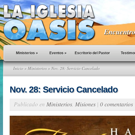
Encuentro 
Ministerios
»
Eventos
»
Escritorio del Pastor
Testimo
Inicio
»
Ministerios
» Nov. 28: Servicio Cancelado
Nov. 28: Servicio Cancelado
Publicado en
Ministerios
,
Misiones
|
0 comentarios