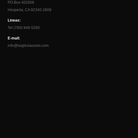
PO Box 402608
Hesperia, CA 92340-2608
Lineas:
Tel (760) 948-5260
E-mail:
info@laiglesiaoasis.com