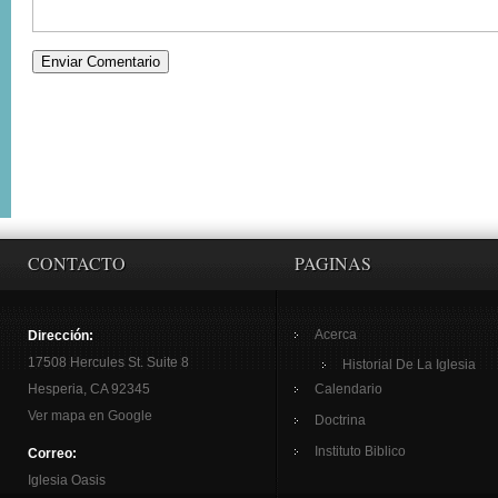
CONTACTO
PAGINAS
Acerca
Dirección:
17508 Hercules St. Suite 8
Historial De La Iglesia
Hesperia, CA 92345
Calendario
Ver mapa en Google
Doctrina
Instituto Biblico
Correo:
Iglesia Oasis