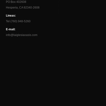
PO Box 402608
Hesperia, CA 92340-2608
Lineas:
Tel (760) 948-5260
E-mail:
info@laiglesiaoasis.com