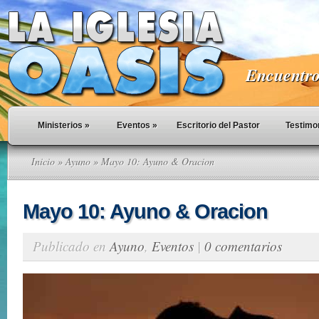
Encuentro 
Ministerios
»
Eventos
»
Escritorio del Pastor
Testimo
Inicio
»
Ayuno
» Mayo 10: Ayuno & Oracion
Mayo 10: Ayuno & Oracion
Publicado en
Ayuno
,
Eventos
|
0 comentarios