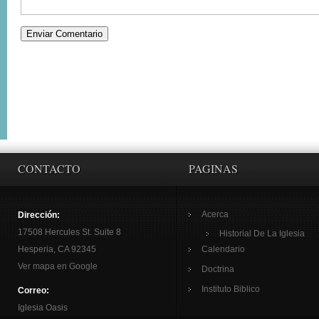
CONTACTO
PAGINAS
Acerca
Dirección:
17508 Hercules St. Suite 8
Historial De La Iglesia
Hesperia, CA 92345
Calendario
Ver mapa en Google
Doctrina
Instituto Biblico
Correo:
Iglesia Oasis