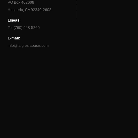
PO Box 402608
Hesperia, CA 92340-2608
Lineas:
Tel (760) 948-5260
E-mail:
info@laiglesiaoasis.com