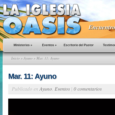
Encuentro 
Ministerios
»
Eventos
»
Escritorio del Pastor
Testimo
Inicio
»
Ayuno
» Mar. 11: Ayuno
Mar. 11: Ayuno
Publicado en
Ayuno
,
Eventos
|
0 comentarios