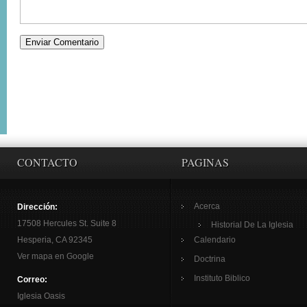
CONTACTO
PAGINAS
Acerca
Dirección:
17508 Hercules St. Suite 8
Historial De La Iglesia
Hesperia, CA 92345
Calendario
Ver mapa en Google
Doctrina
Instituto Biblico
Correo:
Iglesia Oasis