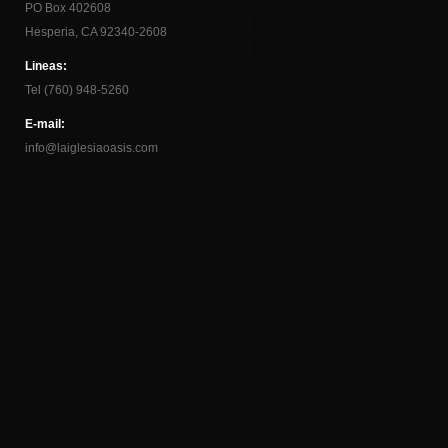
PO Box 402608
Hesperia, CA 92340-2608
Lineas:
Tel (760) 948-5260
E-mail:
info@laiglesiaoasis.com