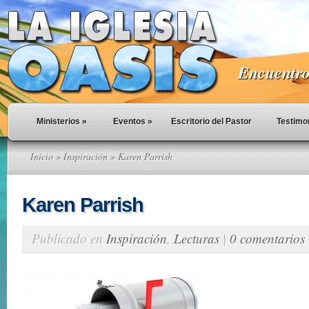
Encuentro 
Ministerios
»
Eventos
»
Escritorio del Pastor
Testimo
Inicio
»
Inspiración
» Karen Parrish
Karen Parrish
Publicado en
Inspiración
,
Lecturas
|
0 comentarios