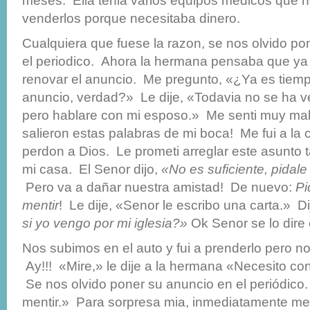
meses. Ella tenia varios equipos medicos que 
venderlos porque necesitaba dinero.
Cualquiera que fuese la razon, se nos olvido po
el periodico. Ahora la hermana pensaba que ya
renovar el anuncio. Me pregunto, «¿Ya es tiemp
anuncio, verdad?» Le dije, «Todavia no se ha v
pero hablare con mi esposo.» Me senti muy mal
salieron estas palabras de mi boca! Me fui a la c
perdon a Dios. Le prometi arreglar este asunto t
mi casa. El Senor dijo,
«No es suficiente, pidale
Pero va a dañar nuestra amistad! De nuevo:
Pi
mentir
! Le dije, «Senor le escribo una carta.» Di
si yo vengo por mi iglesia?»
Ok Senor se lo dire 
Nos subimos en el auto y fui a prenderlo pero no
Ay!!! «Mire,» le dije a la hermana «Necesito co
Se nos olvido poner su anuncio en el periódic
mentir.» Para sorpresa mia, inmediatamente me