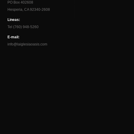
PO Box 402608
Hesperia, CA 92340-2608
Lineas:
Tel (760) 948-5260
E-mail:
info@laiglesiaoasis.com