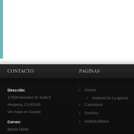
CONTACTO
PAGINAS
Acerca
Dirección:
17508 Hercules St. Suite 8
Historial De La Iglesia
Hesperia, CA 92345
Calendario
Ver mapa en Google
Doctrina
Instituto Biblico
Correo:
Iglesia Oasis