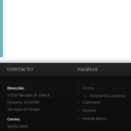
CONTACTO
PAGINAS
Acerca
Dirección:
17508 Hercules St. Suite 8
Historial De La Iglesia
Hesperia, CA 92345
Calendario
Ver mapa en Google
Doctrina
Instituto Biblico
Correo:
Iglesia Oasis