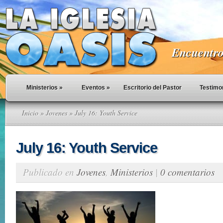
Encuentro 
Ministerios
»
Eventos
»
Escritorio del Pastor
Testimo
Inicio
»
Jovenes
» July 16: Youth Service
July 16: Youth Service
Publicado en
Jovenes
,
Ministerios
|
0 comentarios