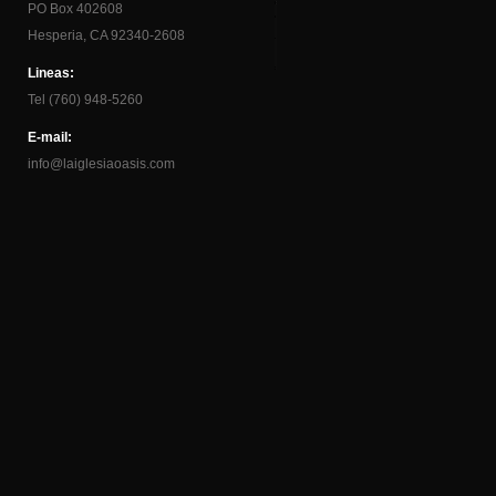
PO Box 402608
Hesperia, CA 92340-2608
Lineas:
Tel (760) 948-5260
E-mail:
info@laiglesiaoasis.com