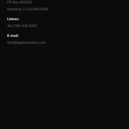
PO Box 402608
Hesperia, CA 92340-2608
Lineas:
Tel (760) 948-5260
E-mail:
info@laiglesiaoasis.com