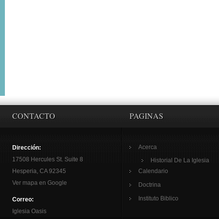
CONTACTO
PAGINAS
Acerca
Dirección:
17508 Hercules St. Suite 8
Historial De La Iglesia
Hesperia, CA 92345
Calendario
Ver mapa en Google
Doctrina
Instituto Biblico
Correo:
Iglesia Oasis