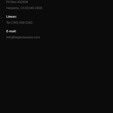
PO Box 402608
Hesperia, CA 92340-2608
Lineas:
Tel (760) 948-5260
E-mail:
info@laiglesiaoasis.com