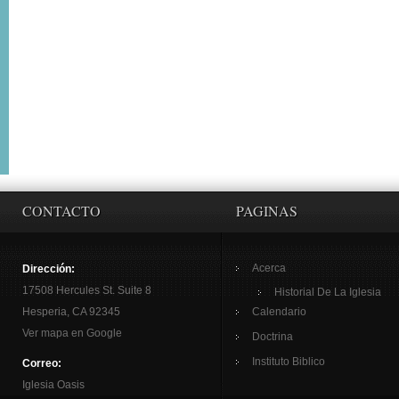
CONTACTO
PAGINAS
Acerca
Dirección:
17508 Hercules St. Suite 8
Historial De La Iglesia
Hesperia, CA 92345
Calendario
Ver mapa en Google
Doctrina
Instituto Biblico
Correo:
Iglesia Oasis