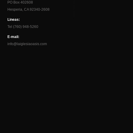
PO Box 402608
Hesperia, CA 92340-2608
Lineas:
Tel (760) 948-5260
E-mail:
info@laiglesiaoasis.com