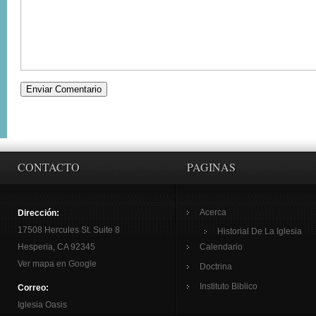
CONTACTO
PAGINAS
Acerca
Dirección:
17508 Hercules St. Suite 8
Historial De La Iglesia
Hesperia, CA 92345
Calendario
Ver mapa en Google
Doctrina
Instituto Biblico
Correo:
Iglesia Oasis