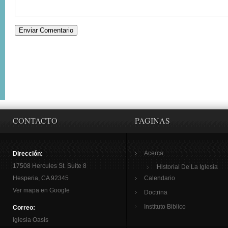
CONTACTO
PAGINAS
Acerca
Dirección:
17508 Hercules St. Suite 8
Historial De La Iglesia
Hesperia, CA 92345
Calendario
Ver mapa en Google
Doctrina
Instituto Biblico
Correo:
Iglesia Oasis