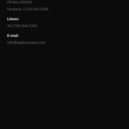
PO Box 402608
Hesperia, CA 92340-2608
Lineas:
Tel (760) 948-5260
E-mail:
info@laiglesiaoasis.com