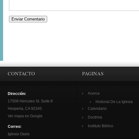
CONTACTO
PAGINAS
Acerca
Dirección:
17508 Hercules St. Suite 8
Historial De La Iglesia
Hesperia, CA 92345
Calendario
Ver mapa en Google
Doctrina
Instituto Biblico
Correo:
Iglesia Oasis