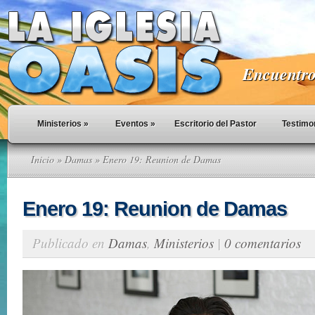
Encuentro 
Ministerios
»
Eventos
»
Escritorio del Pastor
Testimo
Inicio
»
Damas
» Enero 19: Reunion de Damas
Enero 19: Reunion de Damas
Publicado en
Damas
,
Ministerios
|
0 comentarios