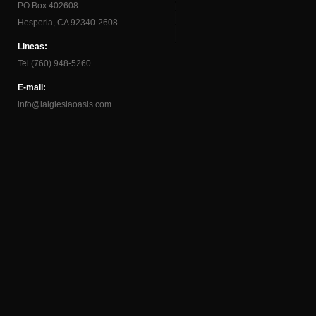
PO Box 402608
Hesperia, CA 92340-2608
Lineas:
Tel (760) 948-5260
E-mail:
info@laiglesiaoasis.com