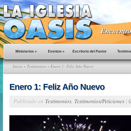
Encuentro 
Ministerios
»
Eventos
»
Escritorio del Pastor
Testimo
Inicio
»
Testimonios
» Enero 1: Feliz Año Nuevo
Enero 1: Feliz Año Nuevo
Publicado en
Testimonios
,
Testimonios/Peticiones
|