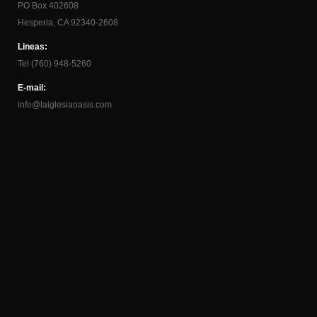
PO Box 402608
Hesperia, CA 92340-2608
Lineas:
Tel (760) 948-5260
E-mail:
info@laiglesiaoasis.com