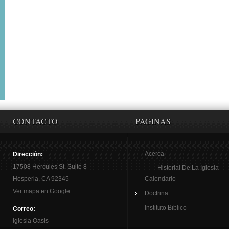
CONTACTO
PAGINAS
Acerca
Dirección:
17508 Hercules St. Suite 8
Historial De La Iglesia
Hesperia, CA 92345
Calendario
Ver mapa en Google
Doctrina
Instituto Biblico
Correo:
Iglesia Oasis