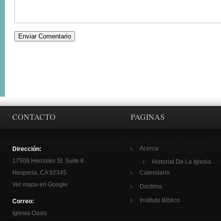
CONTACTO
PAGINAS
Acerca
Dirección:
17508 Hercules St. Suite 8
Historial De La Iglesia
Hesperia, CA 92345
Calendario
Ver mapa en Google
Doctrina
Instituto Biblico
Correo:
Iglesia Oasis