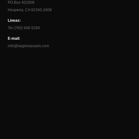
PO Box 402608
Hesperia, CA 92340-2608
Lineas:
Tel (760) 948-5260
E-mail:
info@laiglesiaoasis.com