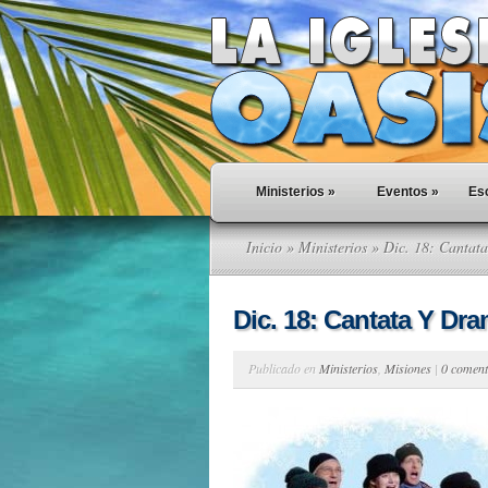
Ministerios
»
Eventos
»
Esc
Inicio
»
Ministerios
» Dic. 18: Cantat
Dic. 18: Cantata Y Dr
Publicado en
Ministerios
,
Misiones
|
0 coment