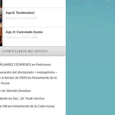
Ago.9: Testimonios!
Publicado en Jul 20, 2026
Ago. 8: Cancelado Ayuno
Publicado en Jul 20, 2026
COMENTARIOS RECIENTES
 ÁLVAREZ CÉSPEDES
en
Peticiones
auración del discipulado + evangelismo –
ó el tiempo de DIOS
en
Avivamiento de la
e Azusa
h
en
Stormie Omartian
derslv
en
Dec. 19: Youth Service
ro VM
en
Avivamiento de la Calle Azusa