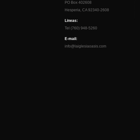
PO Box 402608
Hesperia, CA 92340-2608
Lineas:
Tel (760) 948-5260
E-mail:
info@laiglesiaoasis.com