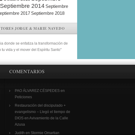
Septiembre 2014
Septiembre
eptiembre 2017
Septiembre 2018
STORES JORGE & MARIE NAVEDO
sia donde se enfatiza la transformación de
n tu vida y el mover del Espíritu Santo"
COMENTARIOS
PAO ÁLVAREZ CÉSPEDES
en
Peticiones
Restauración del discipulado +
evangelismo – Llegó el tiempo de
DIOS
en
Avivamiento de la Calle
Azusa
Judith
en
Stormie Omartian