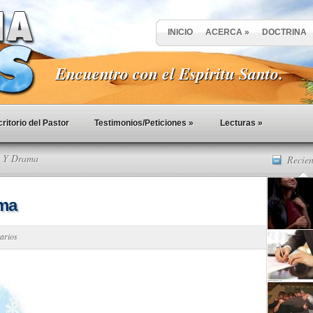
INICIO
ACERCA
»
DOCTRINA
Encuentro con el Espiritu Santo.
ritorio del Pastor
Testimonios/Peticiones
»
Lecturas
»
a Y Drama
Recien
ama
arios