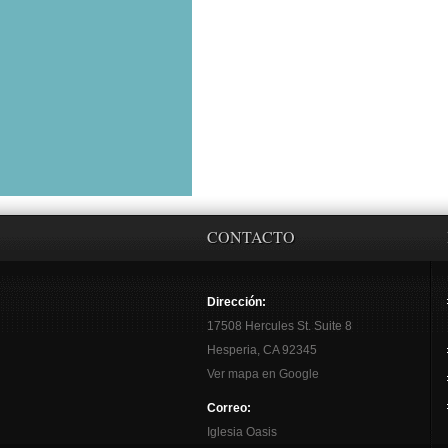
CONTACTO
Dirección:
17508 Hercules St. Suite 8
Hesperia, CA 92345
Ver mapa en Google
Correo:
Iglesia Oasis