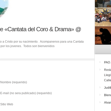
re «Cantata del Coro & Drama» @
o a Cristo por su nacimiento. Acompanenos para una Cantata
por los jovenes. Todos son bienvenidos
PAO
Rest
Lleg
Call
Nombre (requerido)
Judit
E-mail (no sera publicado) (requerido)
Blen
Alva
Sitio Web