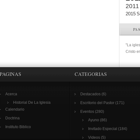
2011
2015
S
PA
"La igle
Cristo e
PAGINAS
CATEGORIAS
Acerca
Destacados
(6)
Historial De La Iglesia
Escritorio del Pastor
(171)
Calendario
Eventos
(280)
Doctrina
Ayuno
(86)
Instituto Biblico
Invitado Especial
(184)
Videos
(5)