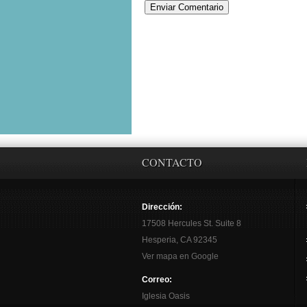
CONTACTO
Dirección:
17508 Hercules St. Suite 8
Hesperia, CA 92345
Ver mapa en Google
Correo:
Iglesia Oasis