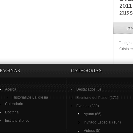
2011
2015
S
PA
"La igle
Cristo e
PAGINAS
CATEGORIAS
Acerca
Destacados
(6)
Historial De La Iglesia
Escritorio del Pastor
(171)
Calendario
Eventos
(280)
Doctrina
Ayuno
(86)
Instituto Biblico
Invitado Especial
(184)
Videos
(5)