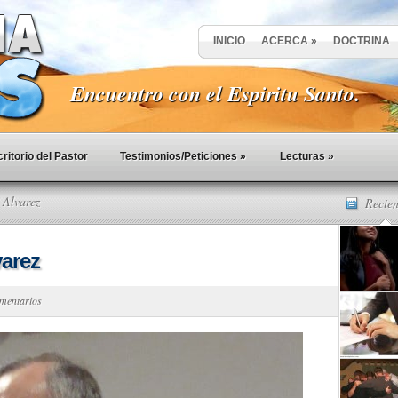
INICIO
ACERCA
»
DOCTRINA
Encuentro con el Espiritu Santo.
ritorio del Pastor
Testimonios/Peticiones
»
Lecturas
»
 Alvarez
Recien
varez
mentarios