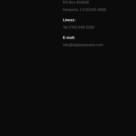
PO Box 402608
Hesperia, CA 92340-2608
Lineas:
Tel (760) 948-5260
E-mail:
info@laiglesiaoasis.com