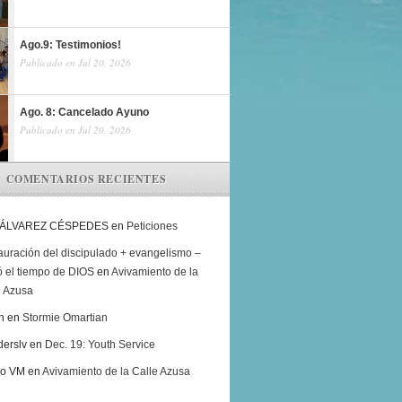
Ago.9: Testimonios!
Publicado en Jul 20, 2026
Ago. 8: Cancelado Ayuno
Publicado en Jul 20, 2026
COMENTARIOS RECIENTES
 ÁLVAREZ CÉSPEDES
en
Peticiones
auración del discipulado + evangelismo –
ó el tiempo de DIOS
en
Avivamiento de la
e Azusa
h
en
Stormie Omartian
derslv
en
Dec. 19: Youth Service
ro VM
en
Avivamiento de la Calle Azusa