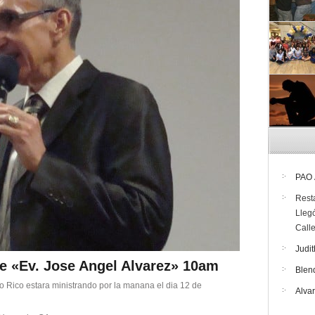
PAO
Rest
Lleg
Call
Judit
e «Ev. Jose Angel Alvarez» 10am
Blen
o Rico estara ministrando por la manana el dia 12 de
Alva