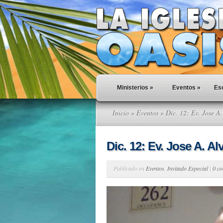
Ministerios
»
Eventos
»
Esc
Inicio
»
Eventos
» Dic. 12: Ev. Jose A.
Dic. 12: Ev. Jose A. Al
Publicado en
Eventos
,
Invitado Especial
|
0 co