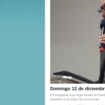
Domingo 12 de diciembr
El Evangelista Jose Angel Alvarez de Puert
diciembre a las 10am. No se lo pierda!