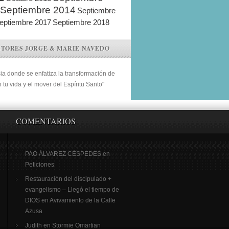
Septiembre 2014
Septiembre
eptiembre 2017
Septiembre 2018
STORES JORGE & MARIE NAVEDO
sia donde se enfatiza la transformación de
n tu vida y el mover del Espíritu Santo"
COMENTARIOS
PAO ÁLVAREZ CÉSPEDES
en
Peticiones
Restauración del discipulado +
evangelismo – Llegó el tiempo de
DIOS
en
Avivamiento de la Calle
Azusa
Judith
en
Stormie Omartian