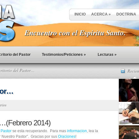
INICIO
ACERCA
»
DOCTRINA
Encuentro con el Espiritu Santo.
ritorio del Pastor
Testimonios/Peticiones
»
Lecturas
»
ritorio del Pastor…
Recien
stor…
arios
or…(Febrero 2014)
o
Pastor
se esta recuperando. Para mas
informacion
, lea la
 Nuestro Pastor”. Gracias por sus
Oraciones
!