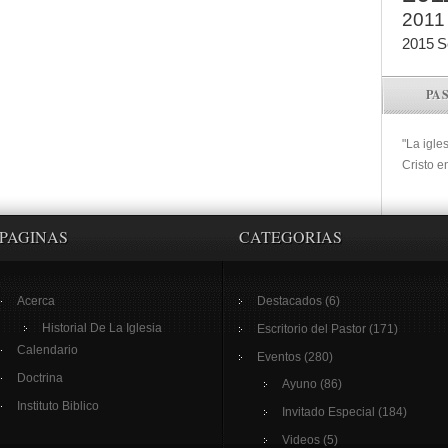
2011
2015
S
PA
"La igle
Cristo e
PAGINAS
CATEGORIAS
Acerca
Destacados
(6)
Historial De La Iglesia
Escritorio del Pastor
(171)
Calendario
Eventos
(280)
Doctrina
Ayuno
(86)
Instituto Biblico
Invitado Especial
(184)
Videos
(5)