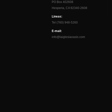
PO Box 402608
Hesperia, CA 92340-2608
Lineas:
Tel (760) 948-5260
E-mail:
info@laiglesiaoasis.com