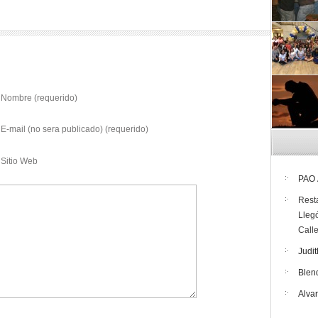
Nombre (requerido)
E-mail (no sera publicado) (requerido)
Sitio Web
PAO
Rest
Lleg
Call
Judit
Blen
Alva