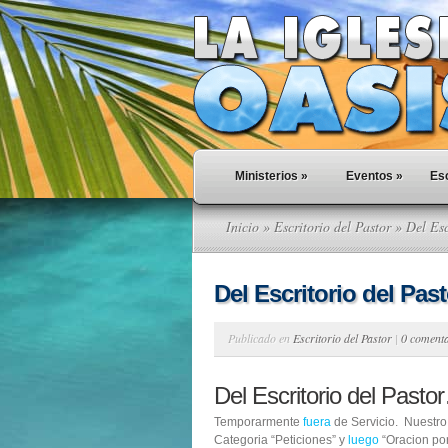
Ministerios
»
Eventos
»
Esc
Inicio
»
Escritorio del Pastor
» Del Esc
Del Escritorio del Pa
Publicado en
Escritorio del Pastor
|
0 coment
Del Escritorio del Past
Temporarmente
fuera
de Servicio. Nuestr
Categoria “Peticiones” y
luego
“Oracion por