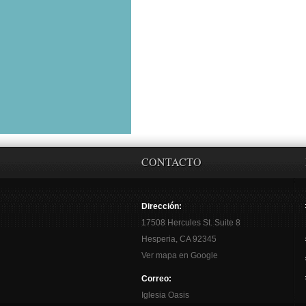
CONTACTO
Dirección:
17508 Hercules St. Suite 8
Hesperia, CA 92345
Ver mapa en Google
Correo:
Iglesia Oasis