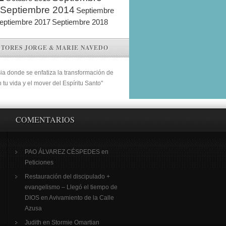
Septiembre 2014
Septiembre
eptiembre 2017
Septiembre 2018
STORES JORGE & MARIE NAVEDO
sia donde se enfatiza la transformación de
n tu vida y el mover del Espíritu Santo"
COMENTARIOS
PAO ÁLVAREZ CÉSPEDES
en
Peticiones
Restauración del discipulado +
evangelismo – Llegó el tiempo de
DIOS
en
Avivamiento de la Calle
Azusa
Judith
en
Stormie Omartian