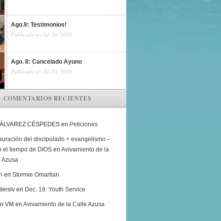
Ago.9: Testimonios!
Publicado en Jul 20, 2026
Ago. 8: Cancelado Ayuno
Publicado en Jul 20, 2026
COMENTARIOS RECIENTES
 ÁLVAREZ CÉSPEDES
en
Peticiones
auración del discipulado + evangelismo –
ó el tiempo de DIOS
en
Avivamiento de la
e Azusa
h
en
Stormie Omartian
derslv
en
Dec. 19: Youth Service
ro VM
en
Avivamiento de la Calle Azusa