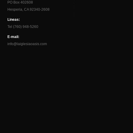
PO Box 402608
Hesperia, CA 92340-2608
Lineas:
Tel (760) 948-5260
E-mail:
info@laiglesiaoasis.com