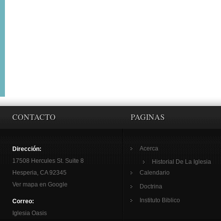
CONTACTO
PAGINAS
Acerca
Dirección:
17508 Hercules St. Suite 8
Historial De La Iglesia
Hesperia, CA 92345
Calendario
Ver mapa en Google
Doctrina
Instituto Biblico
Correo:
Iglesia Oasis