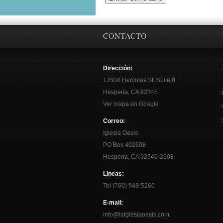
CONTACTO
Dirección:
17508 Hercules St. Suite 8
Hesperia, CA 92345
Ver mapa en Google
Correo:
Iglesia Oasis
PO Box 402608
Hesperia, CA 92340-2608
Lineas:
Tel (760) 948-5260
E-mail:
info@laiglesiaoasis.com