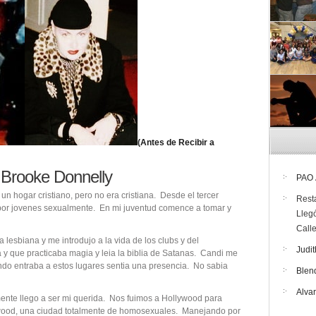
(Antes de Recibir a
– Brooke Donnelly
PAO
n hogar cristiano, pero no era cristiana. Desde el tercer
Rest
 por jovenes sexualmente. En mi juventud comence a tomar y
Lleg
Call
esbiana y me introdujo a la vida de los clubs y del
Judit
 y que practicaba magia y leia la biblia de Satanas. Candi me
ndo entraba a estos lugares sentia una presencia. No sabia
Blen
Alva
mente llego a ser mi querida. Nos fuimos a Hollywood para
wood, una ciudad totalmente de homosexuales. Manejando por