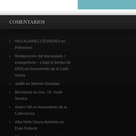
COMENTARIOS
PAO ÁLVAREZ CÉSPEDES
en
Peticiones
Restauración del discipulado +
evangelismo – Llegó el tiempo de
DIOS
en
Avivamiento de la Calle
Azusa
Judith
en
Stormie Omartian
Blenderslv
en
Dec. 19: Youth
Service
Alvaro VM
en
Avivamiento de la
Calle Azusa
Alba Nelly Ozuna Iturbides
en
Evan Roberts