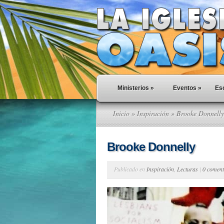
Ministerios
»
Eventos
»
Esc
Inicio
»
Inspiración
» Brooke Donnelly
Brooke Donnelly
Publicado en
Inspiración
,
Lecturas
|
0 coment