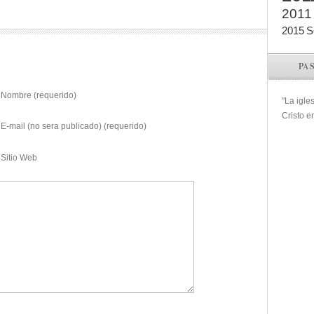
2011
2015
S
PA
Nombre (requerido)
"La igle
Cristo e
E-mail (no sera publicado) (requerido)
Sitio Web