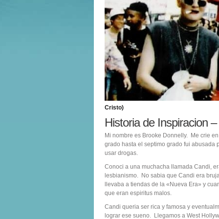
Cristo)
Historia de Inspiracion 
Mi nombre es Brooke Donnelly. Me crie en u
grado hasta el septimo grado fui abusada
usar drogas.
Conoci a una muchacha llamada Candi, era l
lesbianismo. No sabia que Candi era bruja
llevaba a tiendas de la «Nueva Era» y cua
que eran espiritus malos.
Candi queria ser rica y famosa y eventual
lograr ese sueno. Llegamos a West Holly