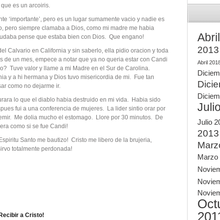
que es un arcoiris.
e ‘importante’, pero es un lugar sumamente vacio y nadie es
ro, pero siempre clamaba a Dios, como mi madre me habia
Abri
udaba pense que estaba bien con Dios. Que engano!
2013
l Calvario en California y sin saberlo, ella pidio oracion y toda
s de un mes, empece a notar que ya no queria estar con Candi
Abril 201
? Tuve valor y llame a mi Madre en el Sur de Carolina.
Diciem
nia y a hi hermana y Dios tuvo misericordia de mi. Fue tan
Dici
ar como no dejarme ir.
Diciem
ara lo que el diablo habia destruido en mi vida. Habia sido
Juli
ues fui a una conferencia de mujeres. La lider sintio orar por
gemir. Me dolia mucho el estomago. Llore por 30 minutos. De
Julio 
 era como si se fue Candi!
2013
Espiritu Santo me bautizo! Cristo me libero de la brujeria,
Marz
sirvo totalmente perdonada!
Marzo
Novie
Novie
Novie
Oct
201
ecibir a Cristo!