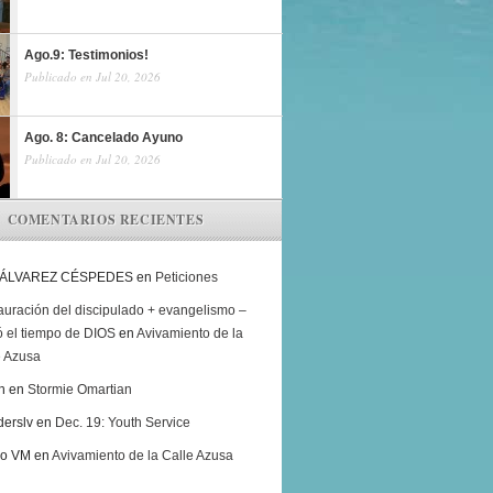
Ago.9: Testimonios!
Publicado en Jul 20, 2026
Ago. 8: Cancelado Ayuno
Publicado en Jul 20, 2026
COMENTARIOS RECIENTES
 ÁLVAREZ CÉSPEDES
en
Peticiones
auración del discipulado + evangelismo –
ó el tiempo de DIOS
en
Avivamiento de la
e Azusa
h
en
Stormie Omartian
derslv
en
Dec. 19: Youth Service
ro VM
en
Avivamiento de la Calle Azusa