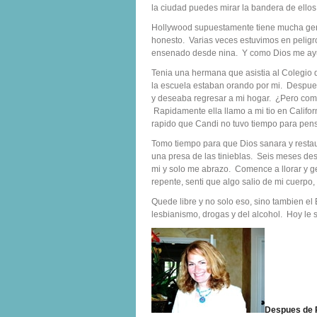
la ciudad puedes mirar la bandera de ellos 
Hollywood supuestamente tiene mucha gent
honesto. Varias veces estuvimos en pelig
ensenado desde nina. Y como Dios me ay
Tenia una hermana que asistia al Colegio de
la escuela estaban orando por mi. Despue
y deseaba regresar a mi hogar. ¿Pero como
Rapidamente ella llamo a mi tio en Califor
rapido que Candi no tuvo tiempo para pens
Tomo tiempo para que Dios sanara y restaur
una presa de las tinieblas. Seis meses desp
mi y solo me abrazo. Comence a llorar y 
repente, senti que algo salio de mi cuerpo,
Quede libre y no solo eso, sino tambien el 
lesbianismo, drogas y del alcohol. Hoy le 
Despues de R