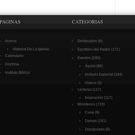
PAGINAS
CATEGORIAS
Acerca
Destacados
(6)
Historial De La Iglesia
Escritorio del Pastor
(171)
Calendario
Eventos
(280)
Doctrina
Ayuno
(86)
Instituto Biblico
Invitado Especial
(184)
Videos
(5)
Lecturas
(117)
Inspiración
(117)
Ministerios
(733)
Cuna
(9)
Damas
(191)
Discipulado
(8)