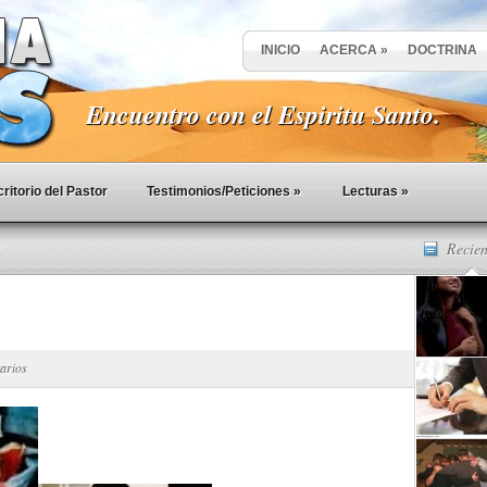
INICIO
ACERCA
»
DOCTRINA
Encuentro con el Espiritu Santo.
ritorio del Pastor
Testimonios/Peticiones
»
Lecturas
»
Recien
arios