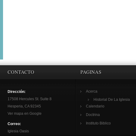
CONTACTO
PAGINAS
Acerca
Dirección:
17508 Hercules St. Suite 8
Historial De La Iglesia
Hesperia, CA 92345
Calendario
Ver mapa en Google
Doctrina
Instituto Biblico
Correo:
Iglesia Oasis