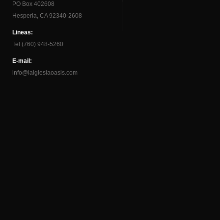
PO Box 402608
Hesperia, CA 92340-2608
Lineas:
Tel (760) 948-5260
E-mail:
info@laiglesiaoasis.com