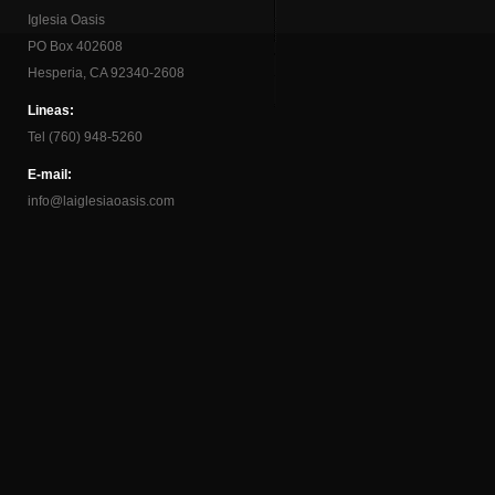
Iglesia Oasis
PO Box 402608
Hesperia, CA 92340-2608
Lineas:
Tel (760) 948-5260
E-mail:
info@laiglesiaoasis.com