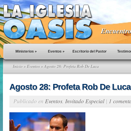
Encuentro 
Ministerios
»
Eventos
»
Escritorio del Pastor
Testimo
Inicio
»
Eventos
» Agosto 28: Profeta Rob De Luca
Agosto 28: Profeta Rob De Luca
Publicado en
Eventos
,
Invitado Especial
|
1 coment