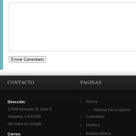
CONTACTO
PAGINAS
Acerca
Dirección:
17508 Hercules St. Suite 8
Historial De La Iglesia
Hesperia, CA 92345
Calendario
Ver mapa en Google
Doctrina
Instituto Biblico
Correo: