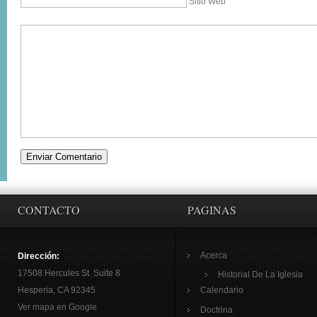
Sitio Web
CONTACTO
PAGINAS
Acerca
Dirección:
17508 Hercules St. Suite 8
Historial De La Iglesia
Hesperia, CA 92345
Calendario
Ver mapa en Google
Doctrina