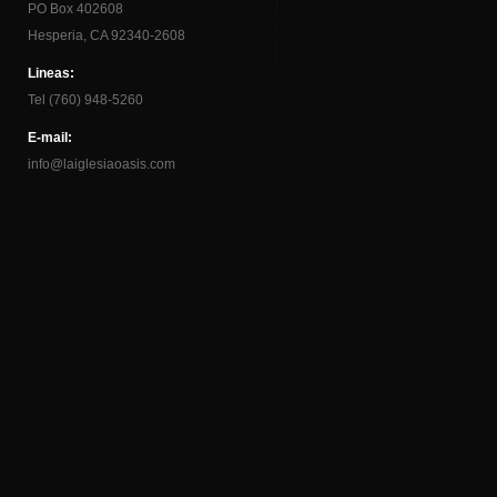
PO Box 402608
Hesperia, CA 92340-2608
Lineas:
Tel (760) 948-5260
E-mail:
info@laiglesiaoasis.com