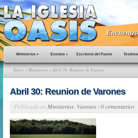
Encuentro 
Ministerios
»
Eventos
»
Escritorio del Pastor
Testimo
Inicio
»
Ministerios
» Abril 30: Reunion de Varones
Abril 30: Reunion de Varones
Publicado en
Ministerios
,
Varones
|
0 comentarios