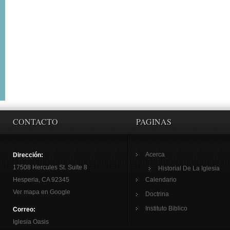
CONTACTO
PAGINAS
Acerca
Dirección:
17508 Hercules St. Suite 8
Historial De La Iglesia
Hesperia, CA 92345
Calendario
Ver mapa en Google
Doctrina
Instituto Biblico
Correo:
Iglesia Oasis