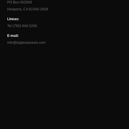
PO Box 402608
Hesperia, CA 92340-2608
Lineas:
Tel (760) 948-5260
E-mail:
info@laiglesiaoasis.com