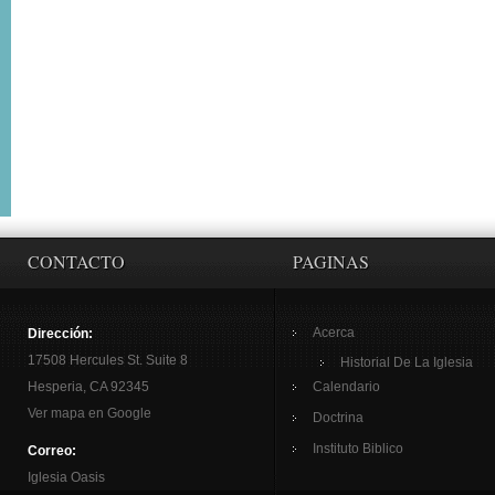
CONTACTO
PAGINAS
Acerca
Dirección:
17508 Hercules St. Suite 8
Historial De La Iglesia
Hesperia, CA 92345
Calendario
Ver mapa en Google
Doctrina
Instituto Biblico
Correo:
Iglesia Oasis