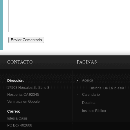
CONTACTO
PAGINAS
Acerca
Dirección:
17508 Hercules St. Suite 8
Historial De La Iglesia
Hesperia, CA 92345
Calendario
Ver mapa en Google
Doctrina
Instituto Biblico
Correo:
Iglesia Oasis
PO Box 402608