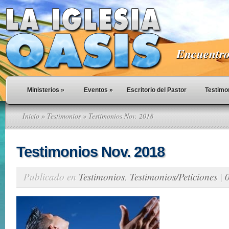
Encuentro 
Ministerios
»
Eventos
»
Escritorio del Pastor
Testimo
Inicio
»
Testimonios
» Testimonios Nov. 2018
Testimonios Nov. 2018
Publicado en
Testimonios
,
Testimonios/Peticiones
|