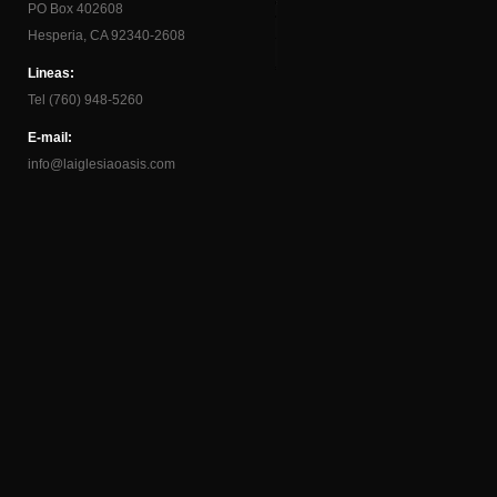
PO Box 402608
Hesperia, CA 92340-2608
Lineas:
Tel (760) 948-5260
E-mail:
info@laiglesiaoasis.com