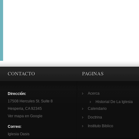
CONTACTO
PAGINAS
Acerca
Dirección:
17508 Hercules St. Suite 8
Historial De La Iglesia
Hesperia, CA 92345
Calendario
Ver mapa en Google
Doctrina
Instituto Biblico
Correo:
Iglesia Oasis