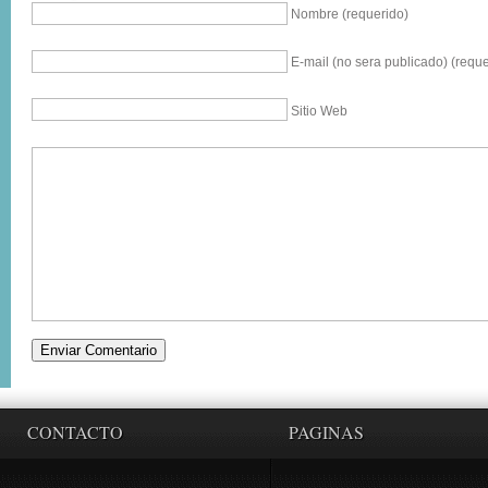
Nombre (requerido)
E-mail (no sera publicado) (reque
Sitio Web
CONTACTO
PAGINAS