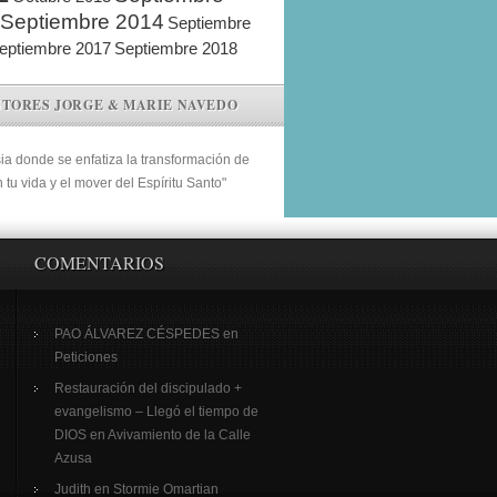
Septiembre 2014
Septiembre
eptiembre 2017
Septiembre 2018
STORES JORGE & MARIE NAVEDO
sia donde se enfatiza la transformación de
n tu vida y el mover del Espíritu Santo"
COMENTARIOS
PAO ÁLVAREZ CÉSPEDES
en
Peticiones
Restauración del discipulado +
evangelismo – Llegó el tiempo de
DIOS
en
Avivamiento de la Calle
Azusa
Judith
en
Stormie Omartian