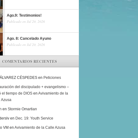
Ago.9: Testimonios!
Publicado en Jul 20, 2026
Ago. 8: Cancelado Ayuno
Publicado en Jul 20, 2026
COMENTARIOS RECIENTES
 ÁLVAREZ CÉSPEDES
en
Peticiones
auración del discipulado + evangelismo –
ó el tiempo de DIOS
en
Avivamiento de la
e Azusa
h
en
Stormie Omartian
derslv
en
Dec. 19: Youth Service
ro VM
en
Avivamiento de la Calle Azusa