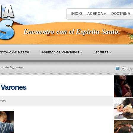
INICIO
ACERCA
»
DOCTRINA
Encuentro con el Espiritu Santo.
ritorio del Pastor
Testimonios/Peticiones
»
Lecturas
»
on de Varones
Recien
 Varones
arios