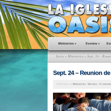
Ministerios
»
Eventos
»
Esc
Inicio
»
Ministerios
» Sept. 24 – Reuni
Sept. 24 – Reunion de
Publicado en
Ministerios
,
Varones
|
0 coment