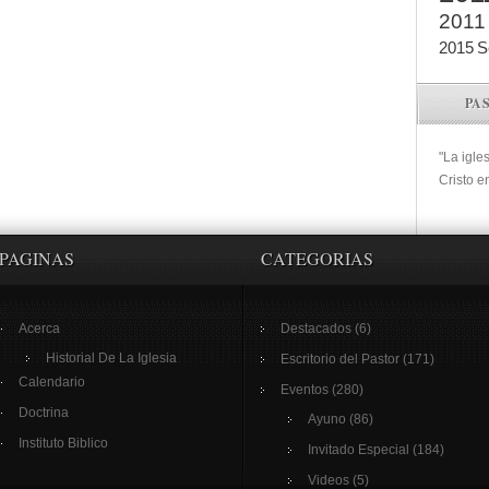
2011
2015
S
PA
"La igle
Cristo e
PAGINAS
CATEGORIAS
Acerca
Destacados
(6)
Historial De La Iglesia
Escritorio del Pastor
(171)
Calendario
Eventos
(280)
Doctrina
Ayuno
(86)
Instituto Biblico
Invitado Especial
(184)
Videos
(5)