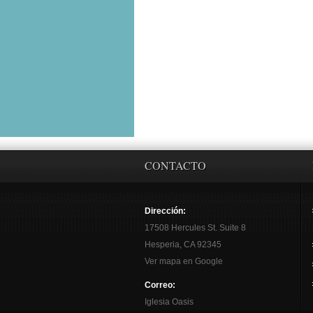
CONTACTO
Dirección:
17508 Hercules St. Suite 8
Hesperia, CA 92345
Ver mapa en Google
Correo:
Iglesia Oasis