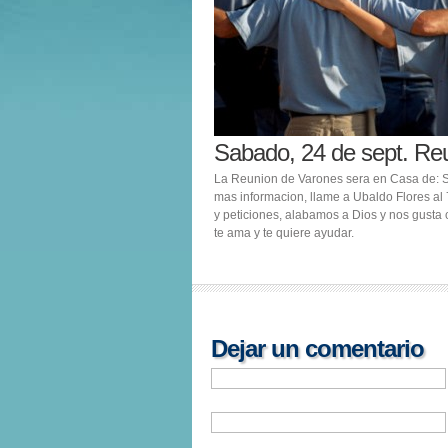
Sabado, 24 de sept. Re
La Reunion de Varones sera en Casa de: S
mas informacion, llame a Ubaldo Flores a
y peticiones, alabamos a Dios y nos gusta 
te ama y te quiere ayudar.
Dejar un comentario