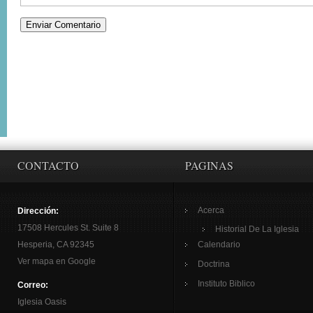
CONTACTO
PAGINAS
Acerca
Dirección:
17508 Hercules St. Suite 8
Historial De La Iglesia
Hesperia, CA 92345
Calendario
Ver mapa en Google
Doctrina
Instituto Biblico
Correo:
Iglesia Oasis