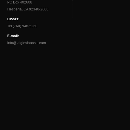
PO Box 402608
Hesperia, CA 92340-2608
Lineas:
Tel (760) 948-5260
E-mail:
info@laiglesiaoasis.com