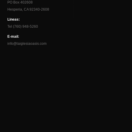
PO Box 402608
Hesperia, CA 92340-2608
Lineas:
Tel (760) 948-5260
E-mail:
info@laiglesiaoasis.com