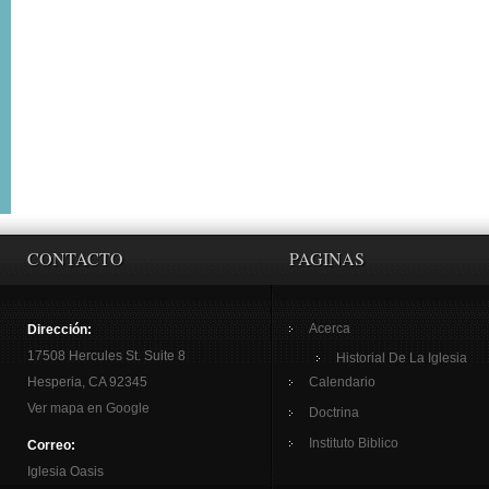
CONTACTO
PAGINAS
Acerca
Dirección:
17508 Hercules St. Suite 8
Historial De La Iglesia
Hesperia, CA 92345
Calendario
Ver mapa en Google
Doctrina
Instituto Biblico
Correo:
Iglesia Oasis