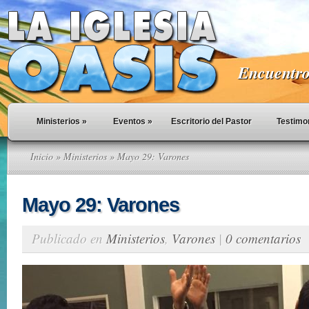
Encuentro 
Ministerios
»
Eventos
»
Escritorio del Pastor
Testimo
Inicio
»
Ministerios
» Mayo 29: Varones
Mayo 29: Varones
Publicado en
Ministerios
,
Varones
|
0 comentarios