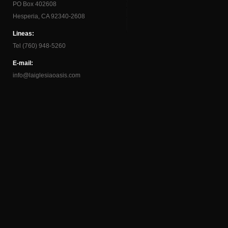
PO Box 402608
Hesperia, CA 92340-2608
Lineas:
Tel (760) 948-5260
E-mail:
info@laiglesiaoasis.com