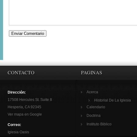
CONTACTO
PAGINAS
Acerca
Dirección:
17508 Hercules St. Suite 8
Historial De La Iglesia
Hesperia, CA 92345
Calendario
Ver mapa en Google
Doctrina
Instituto Biblico
Correo:
Iglesia Oasis