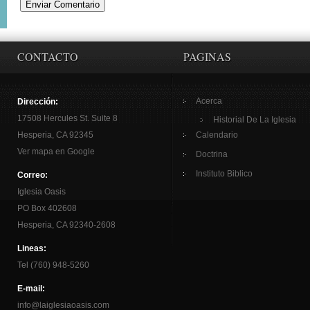
CONTACTO
PAGINAS
Acerca
Dirección:
17508 Hercules St. Suite 8
Historial De La Iglesia
Hesperia, CA 92345
Calendario
Ver mapa en Google
Doctrina
Instituto Biblico
Correo:
Iglesia Oasis
PO Box 402608
Hesperia, CA 92340-2608
Lineas:
Tel (760) 948-5260
E-mail:
info@laiglesiaoasis.com