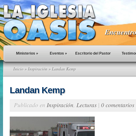
Encuentro 
Ministerios
»
Eventos
»
Escritorio del Pastor
Testimo
Inicio
»
Inspiración
» Landan Kemp
Landan Kemp
Publicado en
Inspiración
,
Lecturas
|
0 comentarios