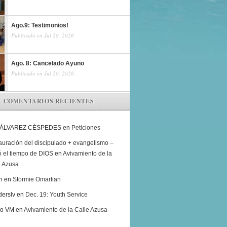
Ago.9: Testimonios!
Publicado en Jul 20, 2026
Ago. 8: Cancelado Ayuno
Publicado en Jul 20, 2026
COMENTARIOS RECIENTES
 ÁLVAREZ CÉSPEDES
en
Peticiones
auración del discipulado + evangelismo –
ó el tiempo de DIOS
en
Avivamiento de la
e Azusa
h
en
Stormie Omartian
derslv
en
Dec. 19: Youth Service
ro VM
en
Avivamiento de la Calle Azusa