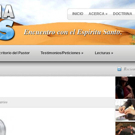
INICIO
ACERCA
»
DOCTRINA
Encuentro con el Espiritu Santo.
ritorio del Pastor
Testimonios/Peticiones
»
Lecturas
»
Recien
arios