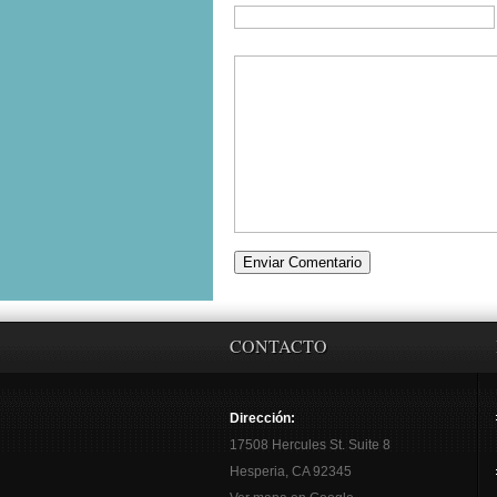
CONTACTO
Dirección:
17508 Hercules St. Suite 8
Hesperia, CA 92345