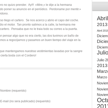
ro no quizo prender. Ay!!! «Mire,» le dije a la hermana
do poner su anuncio en el periódico. Perdoname por mentir.»
rdono.
Abri
so llego el cartero. Se nos acerco y abrio el capo del coche.
2013
dio el motor. Tan pronto salimos a la calle, la hermana me
cartero. Pensaba que no le traia todo su correo a la puerta.
Abril 201
Diciem
or pensar algo que no era cierto, las dos tuvimos un baño de
mos a regocijarnos y pasamos un buen tiempo del viaje en la
Dici
Diciem
 que mantengamos nuestras vestimientas lavadas por la sangre
Juli
 cierta boda con el Cordero!
Julio 
2013
Marz
Marzo
Novie
Novie
Nombre (requerido)
Novie
Oct
E-mail (no sera publicado) (requerido)
201