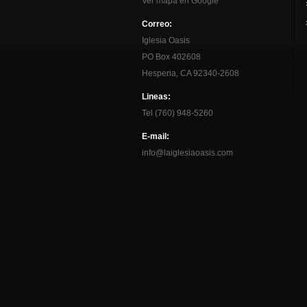
Ver mapa en Google
Correo:
Iglesia Oasis
PO Box 402608
Hesperia, CA 92340-2608
Lineas:
Tel (760) 948-5260
E-mail:
info@laiglesiaoasis.com