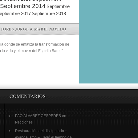
Septiembre 2014
Septiembre
eptiembre 2017
Septiembre 2018
STORES JORGE & MARIE NAVEDO
sia donde se enfatiza la transformación de
n tu vida y el mover del Espíritu Santo"
COMENTARIOS
PAO ÁLVAREZ CÉSPEDES
en
Peticiones
Restauración del discipulado +
evangelismo – Llegó el tiempo de