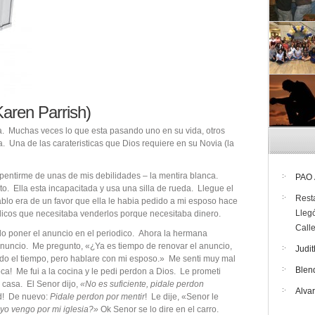
Karen Parrish)
da. Muchas veces lo que esta pasando uno en su vida, otros
 Una de las carateristicas que Dios requiere en su Novia (la
pentirme de unas de mis debilidades – la mentira blanca.
PAO
. Ella esta incapacitada y usa una silla de rueda. Llegue el
Rest
blo era de un favor que ella le habia pedido a mi esposo hace
Lleg
dicos que necesitaba venderlos porque necesitaba dinero.
Call
do poner el anuncio en el periodico. Ahora la hermana
nuncio. Me pregunto, «¿Ya es tiempo de renovar el anuncio,
Judit
do el tiempo, pero hablare con mi esposo.» Me senti muy mal
Blen
ca! Me fui a la cocina y le pedi perdon a Dios. Le prometi
 casa. El Senor dijo,
«No es suficiente, pidale perdon
Alva
ad! De nuevo:
Pidale perdon por mentir
! Le dije, «Senor le
 yo vengo por mi iglesia?»
Ok Senor se lo dire en el carro.