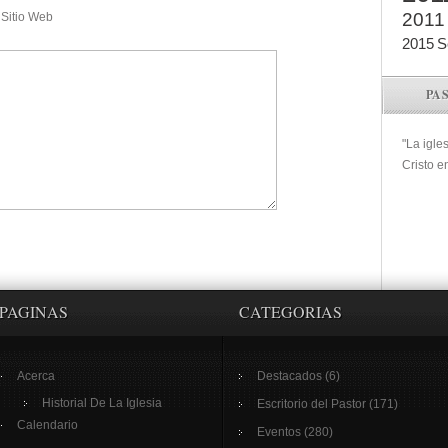
2011
Sitio Web
2015
S
PA
"La igle
Cristo e
PAGINAS
CATEGORIAS
Acerca
Destacados
(6)
Historial De La Iglesia
Escritorio del Pastor
(171)
Calendario
Eventos
(280)