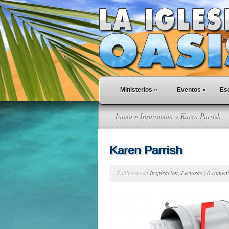
Ministerios
»
Eventos
»
Esc
Inicio
»
Inspiración
» Karen Parrish
Karen Parrish
Publicado en
Inspiración
,
Lecturas
|
0 coment