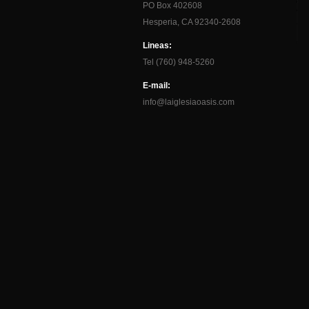
PO Box 402608
Hesperia, CA 92340-2608
Lineas:
Tel (760) 948-5260
E-mail:
info@laiglesiaoasis.com