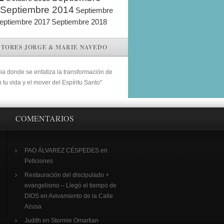
Septiembre 2014
Septiembre
eptiembre 2017
Septiembre 2018
STORES JORGE & MARIE NAVEDO
sia donde se enfatiza la transformación de
n tu vida y el mover del Espíritu Santo"
COMENTARIOS
PAO ÁLVAREZ CÉSPEDES
en
Peticiones
Restauración del discipulado +
evangelismo – Llegó el tiempo de
DIOS
en
Avivamiento de la Calle
Azusa
Judith
en
Stormie Omartian