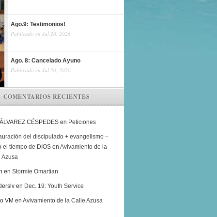
Ago.9: Testimonios!
Publicado en Jul 20, 2026
Ago. 8: Cancelado Ayuno
Publicado en Jul 20, 2026
COMENTARIOS RECIENTES
 ÁLVAREZ CÉSPEDES
en
Peticiones
auración del discipulado + evangelismo –
ó el tiempo de DIOS
en
Avivamiento de la
e Azusa
h
en
Stormie Omartian
derslv
en
Dec. 19: Youth Service
ro VM
en
Avivamiento de la Calle Azusa