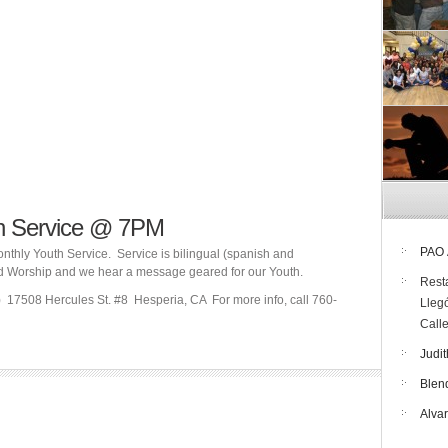
th Service @ 7PM
PAO
nthly Youth Service. Service is bilingual (spanish and
nd Worship and we hear a message geared for our Youth.
Rest
) 17508 Hercules St. #8 Hesperia, CA For more info, call 760-
Lleg
Call
Judit
Blen
Alva