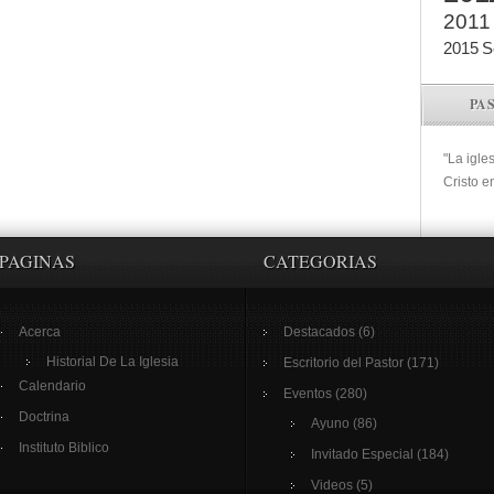
2011
2015
S
PA
"La igle
Cristo e
PAGINAS
CATEGORIAS
Acerca
Destacados
(6)
Historial De La Iglesia
Escritorio del Pastor
(171)
Calendario
Eventos
(280)
Doctrina
Ayuno
(86)
Instituto Biblico
Invitado Especial
(184)
Videos
(5)