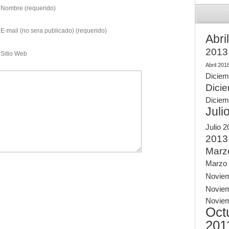
Nombre (requerido)
E-mail (no sera publicado) (requerido)
Abri
2013
Sitio Web
Abril 201
Diciem
Dici
Diciem
Juli
Julio 
2013
Marz
Marzo
Novie
Novie
Novie
Oct
201