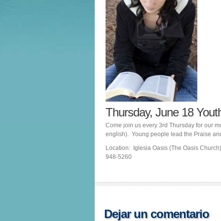
Thursday, June 18 You
Come join us every 3rd Thursday for our mo
english). Young people lead the Praise a
Location: Iglesia Oasis (The Oasis Church
948-5260
Dejar un comentario