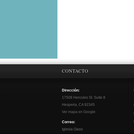
CONTACTO
Dirección:
17508 Hercules St. Suite 8
Hesperia, CA 92345
Ver mapa en Google
Correo:
Iglesia Oasis