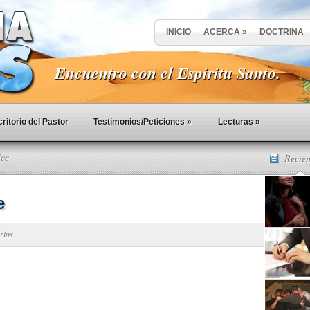
INICIO
ACERCA
»
DOCTRINA
Encuentro con el Espiritu Santo.
ritorio del Pastor
Testimonios/Peticiones
»
Lecturas
»
ice
Recien
e
rios