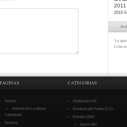
2011
2015
S
PA
"La igle
Cristo e
PAGINAS
CATEGORIAS
Acerca
Destacados
(6)
Historial De La Iglesia
Escritorio del Pastor
(171)
Calendario
Eventos
(280)
Doctrina
Ayuno
(86)