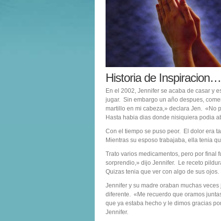
Historia de Inspiracion…
En el 2002, Jennifer se acaba de casar y e
jugar. Sin embargo un año despues, comen
martillo en mi cabeza,» declara Jen. «No p
Hasta habia dias donde nisiquiera podia ab
Con el tiempo se puso peor. El dolor era tan
Mientras su esposo trabajaba, ella tenia 
Trato varios medicamentos, pero por final 
sorprendio,» dijo Jennifer. Le receto pildu
Quizas tenia que ver con algo de sus ojos.
Jennifer y su madre oraban muchas veces j
diferente. «Me recuerdo que oramos juntas
que ya estaba hecho y le dimos gracias por
Jennifer.