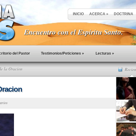
INICIO
ACERCA
»
DOCTRINA
Encuentro con el Espiritu Santo.
ritorio del Pastor
Testimonios/Peticiones
»
Lecturas
»
de la Oracion
Recien
Oracion
arios