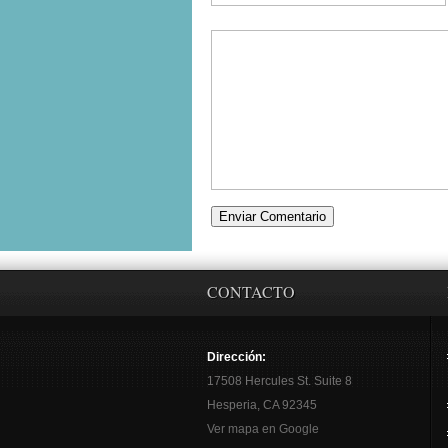
CONTACTO
Dirección:
17508 Hercules St. Suite 8
Hesperia, CA 92345
Ver mapa en Google