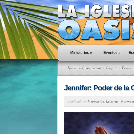
Ministerios
»
Eventos
»
Esc
Inicio
»
Inspiración
» Jennifer: Poder 
Jennifer: Poder de la 
Publicado en
Inspiración
,
Lecturas
|
0 coment