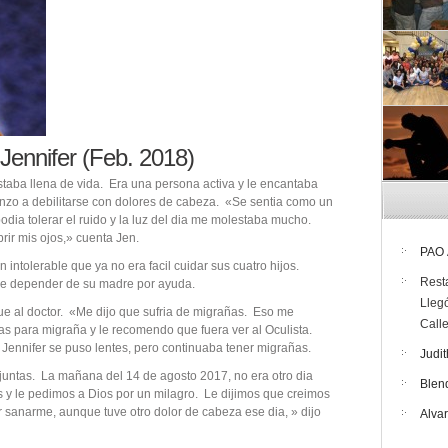
Jennifer (Feb. 2018)
staba llena de vida. Era una persona activa y le encantaba
zo a debilitarse con dolores de cabeza. «Se sentia como un
odia tolerar el ruido y la luz del dia me molestaba mucho.
rir mis ojos,» cuenta Jen.
PAO
 intolerable que ya no era facil cuidar sus cuatro hijos.
Rest
que depender de su madre por ayuda.
Lleg
fue al doctor. «Me dijo que sufria de migrañas. Eso me
Call
ras para migraña y le recomendo que fuera ver al Oculista.
 Jennifer se puso lentes, pero continuaba tener migrañas.
Judit
untas. La mañana del 14 de agosto 2017, no era otro dia
Blen
 y le pedimos a Dios por un milagro. Le dijimos que creimos
 sanarme, aunque tuve otro dolor de cabeza ese dia, » dijo
Alva