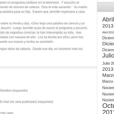
ndo un programa cristiano en la television. Y escucho al
deciendo de dolores de cabeza. Dios te esta sanando.’ Su madre
a palabra para su hija. Espero que Jennifer regresara a casa
Abri
obre su frente y dijo, «Dios trajo una palabra de ciencia y yo
2013
de Jesus!» Luego Jennifer puso de nuevo el programa y escucho
ido de migrañas cronicas, le han interumpido su vida. Has
Abril 201
uedado con nausea de ello. Los ha tenido por años, pero hoy
Diciem
evante sus manos y reciba su sanidad!»
Dici
ngun dolor de cabeza. Desde ese dia, no volvieron mas los
Diciem
Juli
Julio 
2013
Marz
Marzo
Novie
Nombre (requerido)
Novie
Novie
E-mail (no sera publicado) (requerido)
Oct
201
Sitio Web