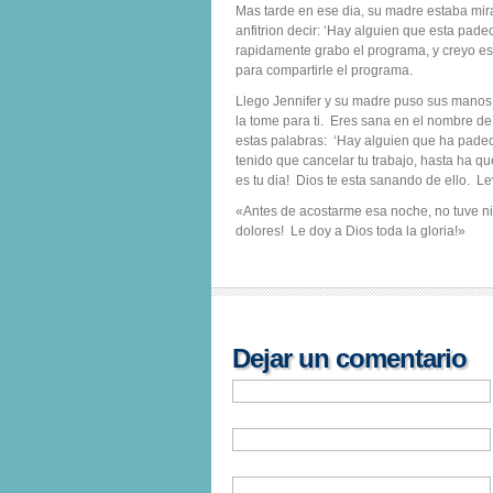
Mas tarde en ese dia, su madre estaba mira
anfitrion decir: ‘Hay alguien que esta pa
rapidamente grabo el programa, y creyo es
para compartirle el programa.
Llego Jennifer y su madre puso sus manos s
la tome para ti. Eres sana en el nombre 
estas palabras: ‘Hay alguien que ha padec
tenido que cancelar tu trabajo, hasta ha q
es tu dia! Dios te esta sanando de ello. L
«Antes de acostarme esa noche, no tuve ni
dolores! Le doy a Dios toda la gloria!»
Dejar un comentario