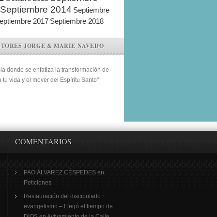
Septiembre 2014
Septiembre
eptiembre 2017
Septiembre 2018
STORES JORGE & MARIE NAVEDO
sia donde se enfatiza la transformación de
n tu vida y el mover del Espíritu Santo"
COMENTARIOS
PAO ÁLVAREZ CÉSPEDES
en
Peticiones
Restauración del discipulado +
evangelismo – Llegó el tiempo de
DIOS
en
Avivamiento de la Calle