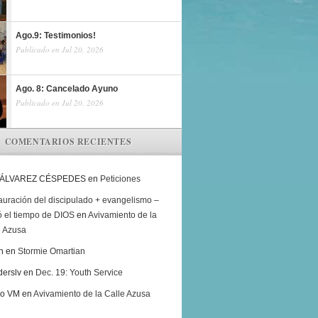
Ago.9: Testimonios!
Publicado en Jul 20, 2026
Ago. 8: Cancelado Ayuno
Publicado en Jul 20, 2026
COMENTARIOS RECIENTES
 ÁLVAREZ CÉSPEDES
en
Peticiones
auración del discipulado + evangelismo –
ó el tiempo de DIOS
en
Avivamiento de la
e Azusa
h
en
Stormie Omartian
derslv
en
Dec. 19: Youth Service
ro VM
en
Avivamiento de la Calle Azusa