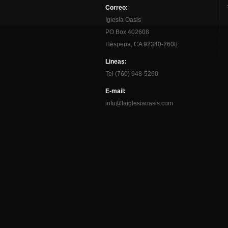
Correo:
Iglesia Oasis
PO Box 402608
Hesperia, CA 92340-2608
Lineas:
Tel (760) 948-5260
E-mail:
info@laiglesiaoasis.com