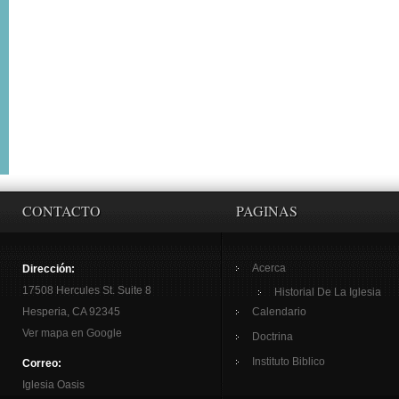
CONTACTO
PAGINAS
Acerca
Dirección:
17508 Hercules St. Suite 8
Historial De La Iglesia
Hesperia, CA 92345
Calendario
Ver mapa en Google
Doctrina
Instituto Biblico
Correo:
Iglesia Oasis