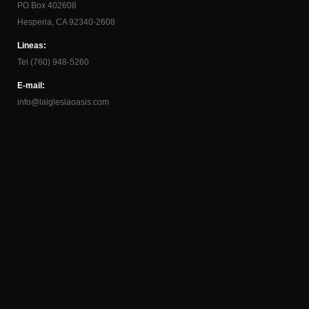
PO Box 402608
Hesperia, CA 92340-2608
Lineas:
Tel (760) 948-5260
E-mail:
info@laiglesiaoasis.com