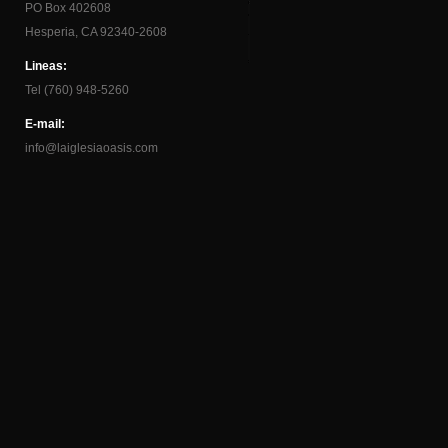
PO Box 402608
Hesperia, CA 92340-2608
Lineas:
Tel (760) 948-5260
E-mail:
info@laiglesiaoasis.com