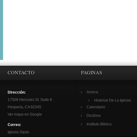
CONTACTO
PAGINAS
Acerca
Dirección:
17508 Hercules St. Suite 8
Historial De La Iglesia
Hesperia, CA 92345
Calendario
Ver mapa en Google
Doctrina
Instituto Biblico
Correo:
Iglesia Oasis