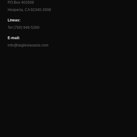
PO Box 402608
Hesperia, CA 92340-2608
Lineas:
Tel (760) 948-5260
E-mail:
info@laiglesiaoasis.com