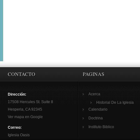
CONTACTO
PAGINAS
Acerca
Dirección:
17508 Hercules St. Suite 8
Historial De La Iglesia
Hesperia, CA 92345
Calendario
Ver mapa en Google
Doctrina
Instituto Biblico
Correo:
Iglesia Oasis