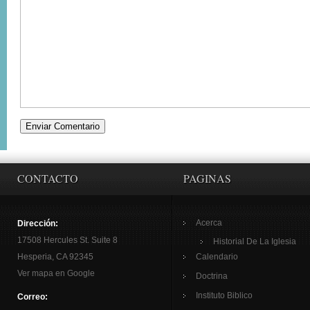
CONTACTO
PAGINAS
Acerca
Dirección:
17508 Hercules St. Suite 8
Historial De La Iglesia
Hesperia, CA 92345
Calendario
Ver mapa en Google
Doctrina
Instituto Biblico
Correo: