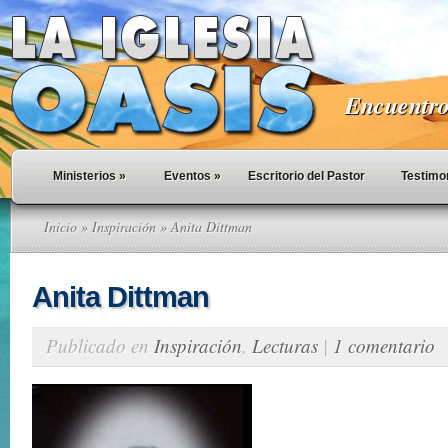
Encuentro 
Ministerios
»
Eventos
»
Escritorio del Pastor
Testimo
Inicio
»
Inspiración
» Anita Dittman
Anita Dittman
Publicado en
Inspiración
,
Lecturas
|
1 comentario