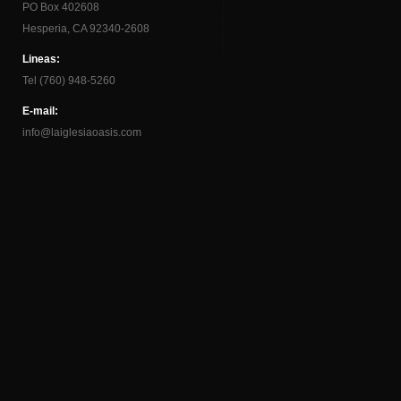
PO Box 402608
Hesperia, CA 92340-2608
Lineas:
Tel (760) 948-5260
E-mail:
info@laiglesiaoasis.com