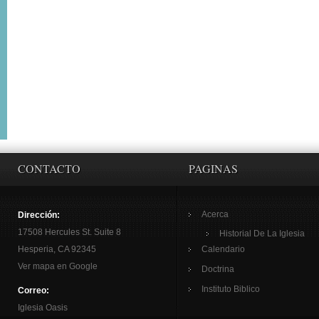
CONTACTO
PAGINAS
Acerca
Dirección:
17508 Hercules St. Suite 8
Historial De La Iglesia
Hesperia, CA 92345
Calendario
Ver mapa en Google
Doctrina
Instituto Biblico
Correo:
Iglesia Oasis