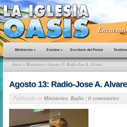
Encuentro 
Ministerios
»
Eventos
»
Escritorio del Pastor
Testimo
Inicio
»
Ministerios
» Agosto 13: Radio-Jose A. Alvarez
Agosto 13: Radio-Jose A. Alvar
Publicado en
Ministerios
,
Radio
|
0 comentarios